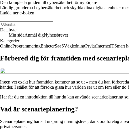
Den kompletta guiden till cybersäkerhet för nybörjare
Lär dig grunderna i cybersäkerhet och skydda dina digitala enheter med 
Ladda ner e-boken
Databyte
Min sida
Anmäl dig
Nyhetsbrevet
Kategorier
Online
Programmering
Enheter
SaaS
Vägledning
Prylar
Internet
IT
Smart 
Förbered dig för framtiden med scenariepl
Ingen vet exakt hur framtiden kommer att se ut – men du kan förbereda d
händer. I stället för att försöka gissa hur världen ser ut om fem eller tio
Här får du en introduktion till hur du kan använda scenarieplanering som
Vad är scenarieplanering?
Scenarieplanering har sitt ursprung i näringslivet, där stora företag an
privatpersoner.