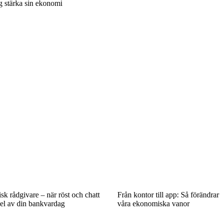
g stärka sin ekonomi
k rådgivare – när röst och chatt
Från kontor till app: Så förändrar
 del av din bankvardag
våra ekonomiska vanor