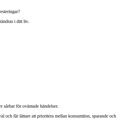
vesteringar?
ndras i ditt liv.
re sårbar för oväntade händelser.
l och får lättare att prioritera mellan konsumtion, sparande och