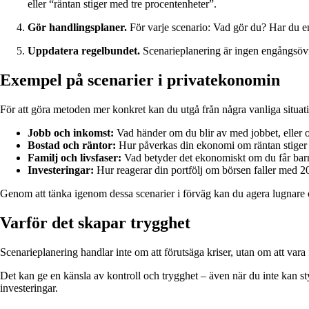
eller “räntan stiger med tre procentenheter”.
Gör handlingsplaner.
För varje scenario: Vad gör du? Har du en 
Uppdatera regelbundet.
Scenarieplanering är ingen engångsövnin
Exempel på scenarier i privatekonomin
För att göra metoden mer konkret kan du utgå från några vanliga situat
Jobb och inkomst:
Vad händer om du blir av med jobbet, eller 
Bostad och räntor:
Hur påverkas din ekonomi om räntan stiger e
Familj och livsfaser:
Vad betyder det ekonomiskt om du får barn,
Investeringar:
Hur reagerar din portfölj om börsen faller med 2
Genom att tänka igenom dessa scenarier i förväg kan du agera lugnare
Varför det skapar trygghet
Scenarieplanering handlar inte om att förutsäga kriser, utan om att var
Det kan ge en känsla av kontroll och trygghet – även när du inte kan st
investeringar.