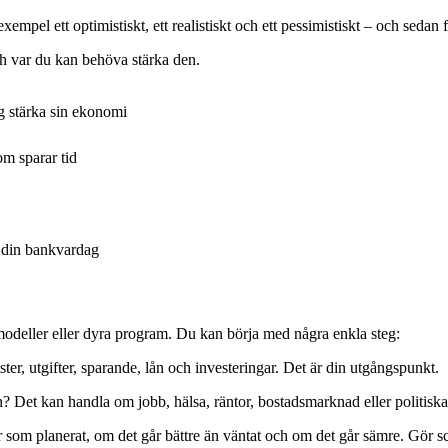
exempel ett optimistiskt, ett realistiskt och ett pessimistiskt – och seda
ch var du kan behöva stärka den.
g stärka sin ekonomi
m sparar tid
v din bankvardag
odeller eller dyra program. Du kan börja med några enkla steg:
er, utgifter, sparande, lån och investeringar. Det är din utgångspunkt.
n? Det kan handla om jobb, hälsa, räntor, bostadsmarknad eller politiska
 som planerat, om det går bättre än väntat och om det går sämre. Gör sce