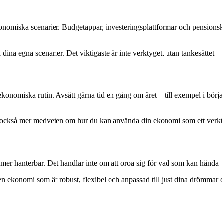
ekonomiska scenarier. Budgetappar, investeringsplattformar och pensionsk
na egna scenarier. Det viktigaste är inte verktyget, utan tankesättet – at
 ekonomiska rutin. Avsätt gärna tid en gång om året – till exempel i börj
an också mer medveten om hur du kan använda din ekonomi som ett verktyg
er hanterbar. Det handlar inte om att oroa sig för vad som kan hända – 
 en ekonomi som är robust, flexibel och anpassad till just dina drömmar