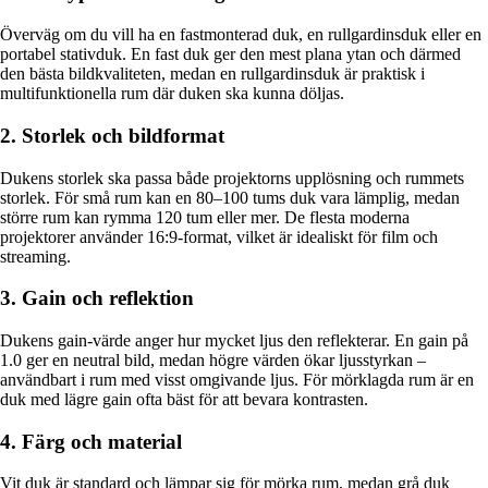
Överväg om du vill ha en fastmonterad duk, en rullgardinsduk eller en
portabel stativduk. En fast duk ger den mest plana ytan och därmed
den bästa bildkvaliteten, medan en rullgardinsduk är praktisk i
multifunktionella rum där duken ska kunna döljas.
2. Storlek och bildformat
Dukens storlek ska passa både projektorns upplösning och rummets
storlek. För små rum kan en 80–100 tums duk vara lämplig, medan
större rum kan rymma 120 tum eller mer. De flesta moderna
projektorer använder 16:9-format, vilket är idealiskt för film och
streaming.
3. Gain och reflektion
Dukens gain-värde anger hur mycket ljus den reflekterar. En gain på
1.0 ger en neutral bild, medan högre värden ökar ljusstyrkan –
användbart i rum med visst omgivande ljus. För mörklagda rum är en
duk med lägre gain ofta bäst för att bevara kontrasten.
4. Färg och material
Vit duk är standard och lämpar sig för mörka rum, medan grå duk