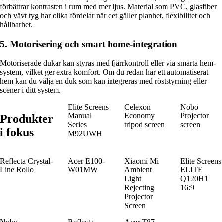
förbättrar kontrasten i rum med mer ljus. Material som PVC, glasfiber
och vävt tyg har olika fördelar när det gäller planhet, flexibilitet och
hållbarhet.
5. Motorisering och smart home-integration
Motoriserade dukar kan styras med fjärrkontroll eller via smarta hem-
system, vilket ger extra komfort. Om du redan har ett automatiserat
hem kan du välja en duk som kan integreras med röststyrning eller
scener i ditt system.
Elite Screens
Celexon
Nobo
Manual
Economy
Projector
Produkter
Series
tripod screen
screen
i fokus
M92UWH
Reflecta Crystal-
Acer E100-
Xiaomi Mi
Elite Screens
Line Rollo
W01MW
Ambient
ELITE
Light
Q120H1
Rejecting
16:9
Projector
Screen
Nobo
Reflecta
Acer T87-