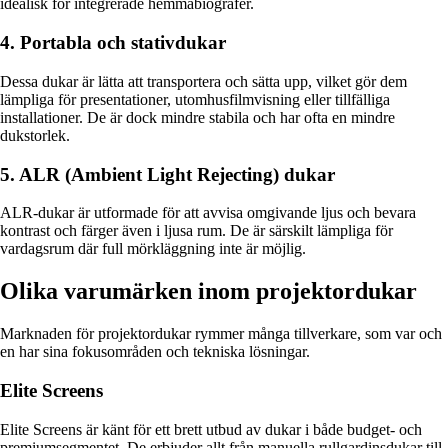
idealisk för integrerade hemmabiografer.
4. Portabla och stativdukar
Dessa dukar är lätta att transportera och sätta upp, vilket gör dem
lämpliga för presentationer, utomhusfilmvisning eller tillfälliga
installationer. De är dock mindre stabila och har ofta en mindre
dukstorlek.
5. ALR (Ambient Light Rejecting) dukar
ALR-dukar är utformade för att avvisa omgivande ljus och bevara
kontrast och färger även i ljusa rum. De är särskilt lämpliga för
vardagsrum där full mörkläggning inte är möjlig.
Olika varumärken inom projektordukar
Marknaden för projektordukar rymmer många tillverkare, som var och
en har sina fokusområden och tekniska lösningar.
Elite Screens
Elite Screens är känt för ett brett utbud av dukar i både budget- och
premiumsegmentet. De erbjuder allt från manuella rullgardinsdukar till