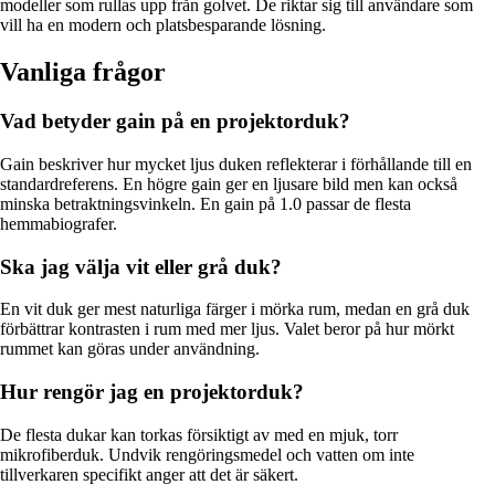
modeller som rullas upp från golvet. De riktar sig till användare som
vill ha en modern och platsbesparande lösning.
Vanliga frågor
Vad betyder gain på en projektorduk?
Gain beskriver hur mycket ljus duken reflekterar i förhållande till en
standardreferens. En högre gain ger en ljusare bild men kan också
minska betraktningsvinkeln. En gain på 1.0 passar de flesta
hemmabiografer.
Ska jag välja vit eller grå duk?
En vit duk ger mest naturliga färger i mörka rum, medan en grå duk
förbättrar kontrasten i rum med mer ljus. Valet beror på hur mörkt
rummet kan göras under användning.
Hur rengör jag en projektorduk?
De flesta dukar kan torkas försiktigt av med en mjuk, torr
mikrofiberduk. Undvik rengöringsmedel och vatten om inte
tillverkaren specifikt anger att det är säkert.